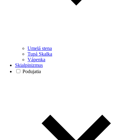
Umelá stena
Tupá Skalka
Vápenka
Skialpinizmus
Podujatia