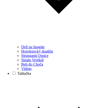
Deň na špagáte
Horolezecký duatlón
Strungami Osnice
Skialp Vertikál
Beh do Choča
Vidmo
Tatliačka