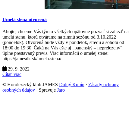
Umelá stena otvorená
Ahojte, chceme Vás týmto všetkých opätovne pozvať si zaliezť na
umelú stenu, ktorú otvárame na zimnú sezónu od 3.10.2022
(pondelok). Otvorená bude vždy v pondelok, stredu a sobotu od
18:00 do 19:30. Čaká na Vás ešte aj „panenský – neprelezený“,
úplne prestavaný previs. Viac informácii o umelej stene:
https://jamesdk.sk/umela-stena/.
29. 9. 2022
Čítať viac
© Horolezecký klub JAMES
Dolný Kubín
·
Zásady ochrany
osobných údajov
· Spravuje
Jaro