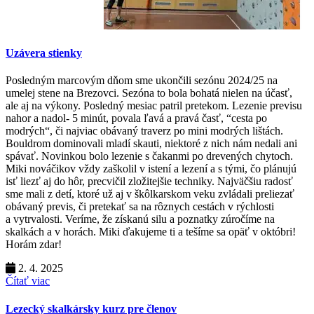
Uzávera stienky
Posledným marcovým dňom sme ukončili sezónu 2024/25 na
umelej stene na Brezovci. Sezóna to bola bohatá nielen na účasť,
ale aj na výkony. Posledný mesiac patril pretekom. Lezenie previsu
nahor a nadol- 5 minút, povala ľavá a pravá časť, “cesta po
modrých“, či najviac obávaný traverz po mini modrých lištách.
Bouldrom dominovali mladí skauti, niektoré z nich nám nedali ani
spávať. Novinkou bolo lezenie s čakanmi po drevených chytoch.
Miki nováčikov vždy zaškolil v istení a lezení a s tými, čo plánujú
isť liezť aj do hôr, precvičil zložitejšie techniky. Najväčšiu radosť
sme mali z detí, ktoré už aj v škôlkarskom veku zvládali preliezať
obávaný previs, či pretekať sa na rôznych cestách v rýchlosti
a vytrvalosti. Veríme, že získanú silu a poznatky zúročíme na
skalkách a v horách. Miki ďakujeme ti a tešíme sa opäť v októbri!
Horám zdar!
2. 4. 2025
Čítať viac
Lezecký skalkársky kurz pre členov