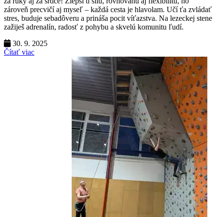
za ruky aj za srdce! Zlepší ti silu, rovnováhu aj flexibilitu, no
zároveň precvičí aj myseľ – každá cesta je hlavolam. Učí ťa zvládať
stres, buduje sebadôveru a prináša pocit víťazstva. Na lezeckej stene
zažiješ adrenalín, radosť z pohybu a skvelú komunitu ľudí.
30. 9. 2025
Čítať viac