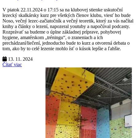
V piatok 22.11.2024 o 17:15 sa na klubovej stienke uskutoční
lezecký skalkársky kurz pre všetkých členov klubu, viesť ho bude
Noso, večný lezec-začiatočník a večný teoretik, ktorý za vás načítal
knihy a články o lezení, napozeral youtuby a napočúval podcasty.
Rozprávať sa budeme o úplne základnej príprave, pohybovej
hygiene, amatérskom „tréningu“, o zraneniach a ich
prechádzaní/liečení, jednoducho bude to kurz a otvorená debata o
tom, ako by to celé lezenie mohlo ísť o kúsok lepšie a ľahšie.
13. 11. 2024
Čítať viac