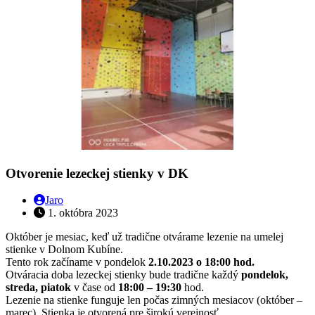
Otvorenie lezeckej stienky v DK
Jaro
1. októbra 2023
Október je mesiac, keď už tradične otvárame lezenie na umelej
stienke v Dolnom Kubíne.
Tento rok začíname v pondelok
2.10.2023
o 18:00 hod.
Otváracia doba lezeckej stienky bude tradične každý
pondelok,
streda, piatok
v čase od
18:00 – 19:30
hod.
Lezenie na stienke funguje len počas zimných mesiacov (október –
marec). Stienka je otvorená pre širokú verejnosť.