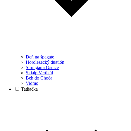
Deň na špagáte
Horolezecký duatlón
Strungami Osnice
Skialp Vertikál
Beh do Choča
Vidmo
Tatliačka