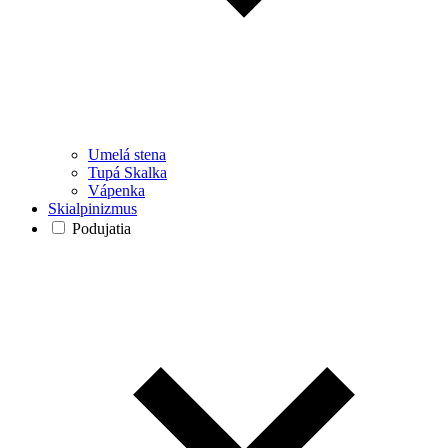
Umelá stena
Tupá Skalka
Vápenka
Skialpinizmus
Podujatia